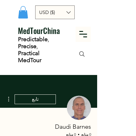
USD ($)
MedTourChina
Predictable
,
Precise
,
Practical
MedTour
مزيد
تابع
Daudi Barnes
0 متابع
0 متابع