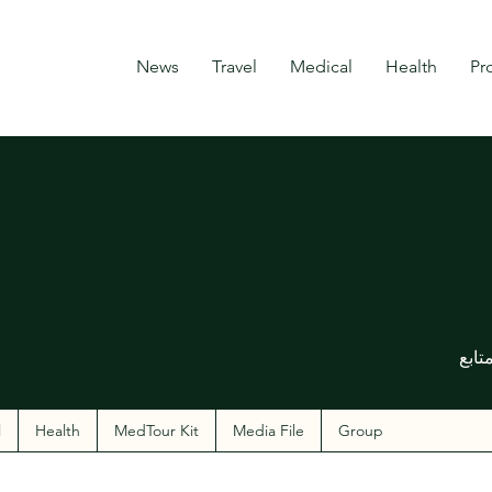
News
Travel
Medical
Health
Pr
تابع
l
Health
MedTour Kit
Media File
Group