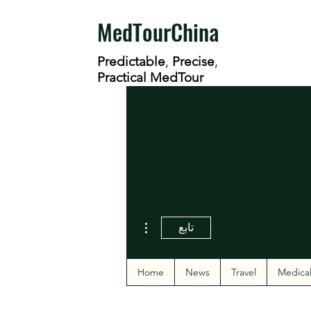
MedTourChina
Predictable
,
Precise
,
Practical MedTour
مزيد من الإجراءات
تابع
Home
News
Travel
Medica