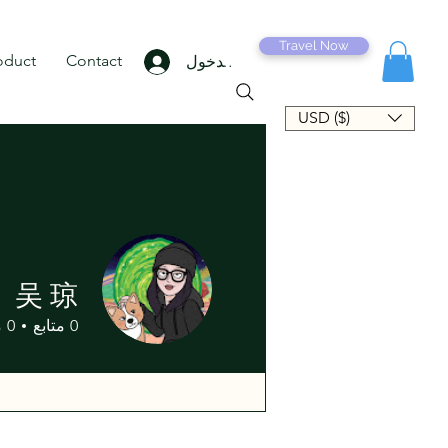
Travel Now
oduct
Contact
تسجيل الدخول
USD ($)
吴 琼
0
متابع
0
م